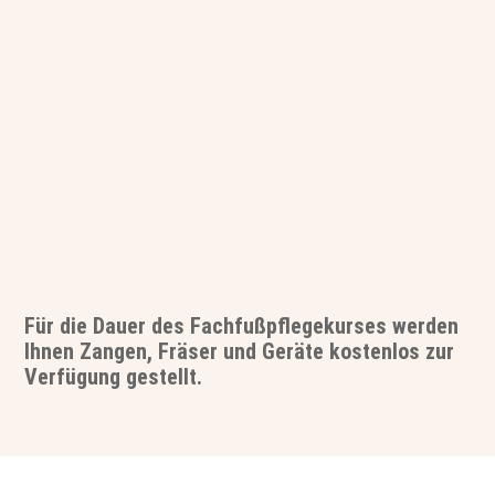

Skalpelltechnik wird Ihnen erklärt

Grundwissen über den diabetischen Fuß

Kundenbetreuung

Geräte -/ Fräserkunde

Sie behandeln Kunden

95% Praxis - 5% Theorie
Für die Dauer des Fachfußpflegekurses werden
Ihnen Zangen, Fräser und Geräte kostenlos zur
Verfügung gestellt.