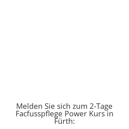
Preis 399€
Kein Lernstress:
Lernen Sie bequem von zu Hause aus. Sie
bekommen vorab eine Mappe mit dem wichtigsten
Lernstoff für die Praxis.
Sie lernen intensiv direkt am Kunden.
Melden Sie sich zum 2-Tage
Facfusspflege Power Kurs in
Fürth: