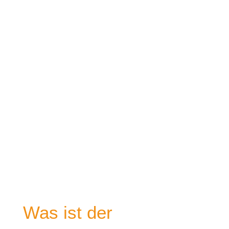
Hinweis:
Die Informationen dieses Fachtextes können
und sollen eine ärztliche Meinung nicht
ersetzen und
dürfen nicht zur Selbstdiagnostik oder -
behandlung
verwendet werden.
Was ist der